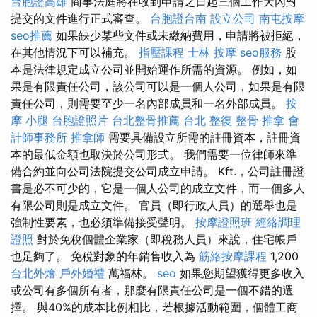
台胞證高雄
商事法庭將在收到申請之日起三個工作天內對
提交的文件進行正式審查。
台胞證台南
設立公司
南屯按摩
seo推薦
如果缺少某些文件或未繳納費用，申請將被拒絕，
在其他情況下可以補充。
指壓課程
士林 按摩
seo服務
股
本是法律規定成立公司並開始運作所需的資源。 例如，如
果是有限責任公司，該公司可以是一個人公司，如果是有限
責任公司，則需要至少一名內部成員和一名外部成員。
按
摩 小腿
台胞證照片
台北整骨推薦
台北 整復
整骨 推拿
會
計師事務所
推拿師
需要具備設立所需的註冊資本，註冊資
本的最低金額也取決於公司形式。 我們需要一位律師來準
備合約並向公司法院提交公司成立申請。 Kft.，公司註冊證
書是必不可少的，它是一個人公司的成立文件，而一個多人
有限公司則是成立文件。 官員（即行政人員）的選舉也是
強制性要素，也必須準備接受聲明。
按摩證照班
經絡調理
證照
對於免稅個體企業家（即稅務人員）來說，住宅帳戶
也足夠了。 免稅對象的年銷售收入為
筋絡按摩課程
1,200
台北外燴
戶外婚禮
萬福林。
seo
如果您期望獲得更多收入
或公司有多個所有者，那麼有限責任公司是一個不錯的選
擇。 與40%的成本比例相比，若根據活動範圍，個體工商