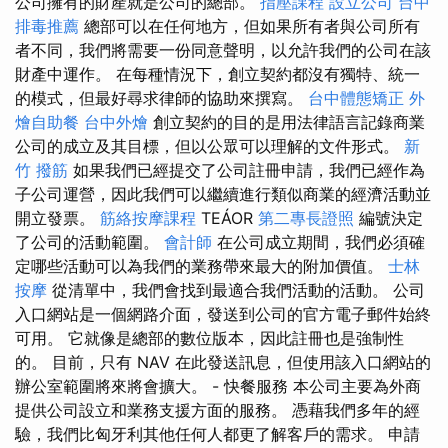
公司擁有的財產就是公司的總部。
指壓課程
設立公司
台中
排毒推薦
總部可以在任何地方，但如果所有者與公司所有
者不同，我們將需要一份同意聲明，以允許我們的公司在該
財產中運作。 在每種情況下，創立契約都沒有獨特、統一
的模式，但最好尋求律師的協助來撰寫。
台中體態矯正
外
燴自助餐
台中外燴
創立契約的目的是用法律語言記錄商業
公司的成立及其目標，但以公眾可以理解的文件形式。
新
竹 撥筋
如果我們已經提交了公司註冊申請，我們已經作為
子公司運營，因此我們可以繼續進行類似商業的經濟活動並
開立發票。
筋絡按摩課程
TEÁOR
第二專長證照
編號決定
了公司的活動範圍。
會計師
在公司成立期間，我們必須確
定哪些活動可以為我們的業務帶來最大的附加價值。
士林
按摩
從清單中，我們會找到最適合我們活動的活動。 公司
入口網站是一個網路介面，發送到公司的官方電子郵件始終
可用。 它就像是總部的數位版本，因此註冊也是強制性
的。 目前，只有 NAV 在此發送訊息，但使用該入口網站的
辦公室範圍將來將會擴大。 - 快餐服務 本公司主要為外商
提供公司設立和業務支援方面的服務。 憑藉我們多年的經
驗，我們比匈牙利其他任何人都更了解客戶的需求。 申請