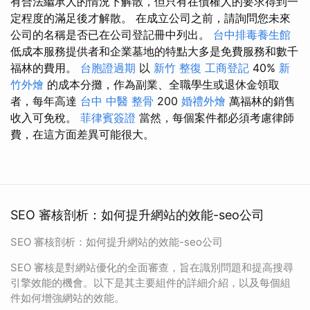
有合法繼承人的情況下解散，但只有在債權人的要求得到一
定程度的滿足後才解散。 在成立公司之前，請詢問您未來
公司的名稱是否已在公司登記冊中列出。
台中排毒養生館
低成本服務提供者和企業墓地的特點大多是免費服務和數千
福林的費用。
台胞證過期
以
新竹 整復
工商登記
40%
新
竹外燴
的成本分攤，作為副業、全職學生或退休金領取
者，每年高達
台中 中醫 整骨
200
婚禮外燴
萬福林的銷售
收入可免稅。
菲律賓簽證
當然，每個案件都必須考慮律師
費，在這方面差異可能很大。
SEO 審核剖析：如何提升網站的效能-seo公司
SEO 審核剖析：如何提升網站的效能-seo公司
SEO 審核是對網站優化的全面審查，旨在識別問題和提高搜尋
引擎效能的機會。以下是其主要組件的詳細介紹，以及每個組
件如何增強網站的效能。