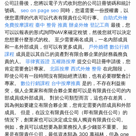
公司註冊後，您將以電子方式收到您的公司註冊號碼和統計
號碼。
seo
on page seo
同時，您還需要一份授權書，以
便您選擇的代表可以代表有限責任公司行事。
自助式外燴
免費按摩課程
臺中 整骨 推薦
辦桌外燴
登記工商
最後，您
可以以報表的形式詢問NAV來確定稅號，然後您就可以決定
您想要什麼形式的稅。 至少需要兩名成員，一名內部成員
和一名外部成員，但可以有更多成員。
戶外婚禮
數位行銷
課程
成員是以其自己的資產對有限合夥企業的財務義務負
責的人。
菲律賓簽證
五權路按摩
提交公司註冊申請後，您
肯定需要會計專家。
北區按摩
西式外燴
整骨
在此階段，
即使公司有一段時間沒有開始經濟活動，也有必要聯繫會計
專家。
數位行銷課程
台中按摩推薦
是的，不存在利益衝
突，個人企業家和有限合夥企業都可以是有限責任公司的內
部成員或外部成員。 對於公司類型而言，這也存在差異，
因為例如要建立有限合夥企業，您肯定需要內部成員和外部
成員。 但是，在設立有限責任公司（即有限責任公司）的
情況下，創業家也可以決定成立個人獨資有限責任公司。
例如，會員可以或想要為新業務投入多少錢並不重要。 如
果是有限責任公司，最低資本額為 300 萬福林，但為 one