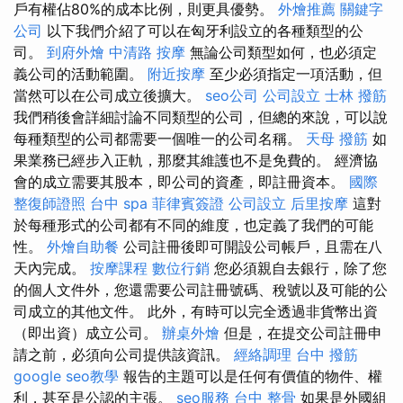
戶有權佔80%的成本比例，則更具優勢。
外燴推薦
關鍵字
公司
以下我們介紹了可以在匈牙利設立的各種類型的公
司。
到府外燴
中清路 按摩
無論公司類型如何，也必須定
義公司的活動範圍。
附近按摩
至少必須指定一項活動，但
當然可以在公司成立後擴大。
seo公司
公司設立
士林 撥筋
我們稍後會詳細討論不同類型的公司，但總的來說，可以說
每種類型的公司都需要一個唯一的公司名稱。
天母 撥筋
如
果業務已經步入正軌，那麼其維護也不是免費的。 經濟協
會的成立需要其股本，即公司的資產，即註冊資本。
國際
整復師證照
台中 spa
菲律賓簽證
公司設立
后里按摩
這對
於每種形式的公司都有不同的維度，也定義了我們的可能
性。
外燴自助餐
公司註冊後即可開設公司帳戶，且需在八
天內完成。
按摩課程
數位行銷
您必須親自去銀行，除了您
的個人文件外，您還需要公司註冊號碼、稅號以及可能的公
司成立的其他文件。 此外，有時可以完全透過非貨幣出資
（即出資）成立公司。
辦桌外燴
但是，在提交公司註冊申
請之前，必須向公司提供該資訊。
經絡調理
台中 撥筋
google seo教學
報告的主題可以是任何有價值的物件、權
利，甚至是公認的主張。
seo服務
台中 整骨
如果是外國組