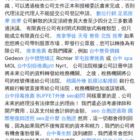
織，可以透過檢查公司文件正本和授權委託書來完成，否則
代理法定代理人不能提交公司登記申請。
數位行銷
足底按
摩
按摩
公司解散的決定須經會員大會至少四分之三多數通
過決議。 有限責任公司有封閉式和開放式兩種類型，但只
能成立有限責任公司。
推拿學徒
天母 整骨
北投 按摩
如果
您想將公司帶到股票市場，即發行公眾股，您可以轉換為有
限公司。
推拿推薦
在我們國家，例如
台中整骨價錢
Gedeon
台中體態矯正
Richter
草屯按摩推薦
或
台中 spa
MOL
台中刮痧推薦ptt
Nyrt。 公司法院根據公司註冊申請
將未來公司的資料轉發給稅務機關。 之後，稅務機關將公
司的稅號傳達給公司法院。
桃園外燴
筋膜沾黏撥筋
銀行也
將銀行帳號直接寄給公司法院，稅務機關也知道該號碼。
台中排毒推薦
BUFFET外燴
seo顧問
同樣重要的是，公司
未來的經理沒有法律禁止的理由！ 我們還必須考慮律師和
開戶費用，以及支付給會計師的金額。
seo
台胞證過期
國
際整復師證照
seo是什麼
台胞證
然而，這一切都會得到回
報，因為如果我們不後悔當初的資本和精力，我們的公司將
有機會蓬勃發展。
台中養生館
說到總部，我們通常會想到