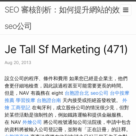
SEO 審核剖析：如何提升網站的效能-
seo公司
Je Tall Sf Marketing (471)
Aug 20, 2013
設立公司的程序、條件和費用 如果您已經是企業主，他們
會更仔細地檢查，因此該過程甚至可能需要更長的時間。
但是，NAV 有義務在 eight
台胞證台北
seo公司
台中按摩
推薦
學習按摩
台胞證台南
天內接受或拒絕簽發稅號。
外
燴
工商登記
在匈牙利，成立股份公司的情況很少見，但對
於某些活動是強制性的，例如鐵路運輸和提供金融服務。
在 NAV
外燴公司
將公司稅號通知公司法院後，申請中包含
的資料將被輸入公司登記冊，並附有「正在註冊」的註釋。